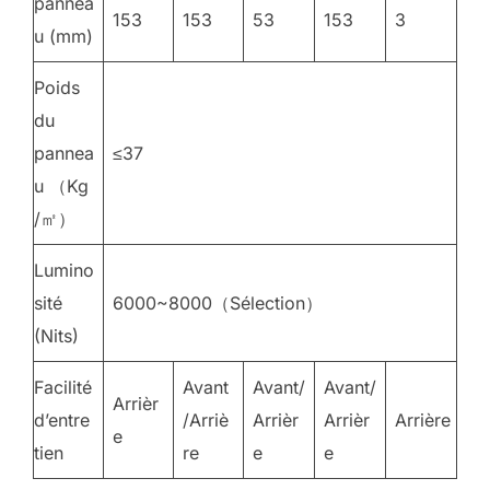
pannea
153
153
53
153
3
u (mm)
Poids
du
pannea
≤37
u （Kg
/㎡）
Lumino
sité
6000~8000（Sélection）
(Nits)
Facilité
Avant
Avant/
Avant/
Arrièr
d’entre
/Arriè
Arrièr
Arrièr
Arrière
e
tien
re
e
e