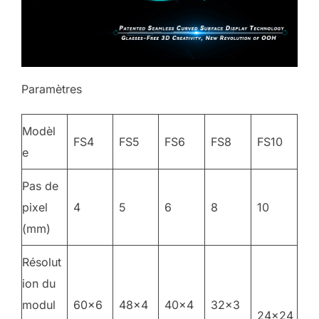
Paramètres
Modèl
FS4
FS5
FS6
FS8
FS10
e
Pas de
pixel
4
5
6
8
10
(mm)
Résolut
ion du
modul
60×6
48×4
40×4
32×3
24×24