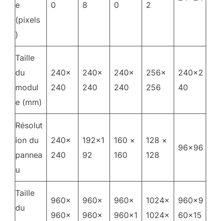
e
0
8
0
2
(pixels
)
Taille
du
240×
240×
240×
256×
240×2
modul
240
240
240
256
40
e (mm)
Résolut
ion du
240×
192×1
160 ×
128 ×
96×96
pannea
240
92
160
128
u
Taille
960×
960×
960×
1024×
960×9
du
960×
960×
960×1
1024×
60×15