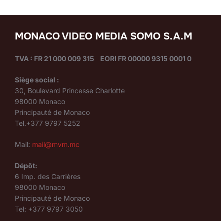
MONACO VIDEO MEDIA SOMO S.A.M
TVA : FR 21 000 009 315 EORI FR 00000 9315 0001 0
Siège social :
30, Boulevard Princesse Charlotte
98000 Monaco
Principauté de Monaco
Tel.+377 9797 5252
Mail:
mail@mvm.mc
Dépôt:
6 Imp. des Carrières
98000 Monaco
Principauté de Monaco
Tel: +377 9797 3050