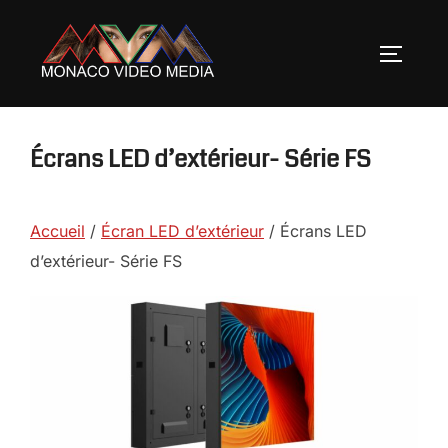
Aller
au
PERMUT
contenu
Écrans LED d’extérieur- Série FS
Accueil
/
Écran LED d’extérieur
/ Écrans LED
d’extérieur- Série FS