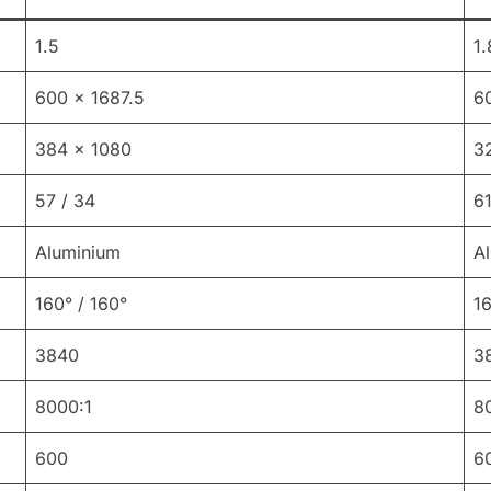
1.5
1.
600 x 1687.5
6
384 x 1080
3
57 / 34
61
Aluminium
A
160° / 160°
16
3840
3
8000:1
8
600
6