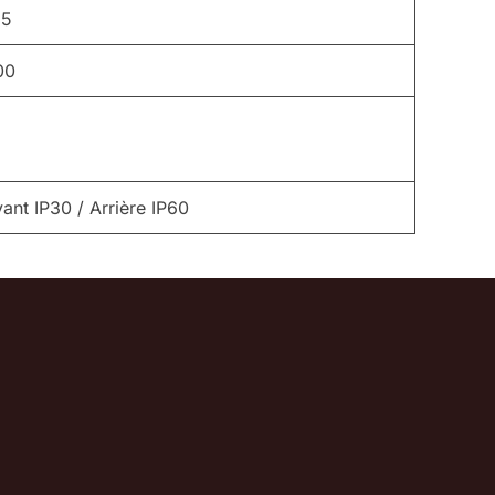
25
00
ant IP30 / Arrière IP60