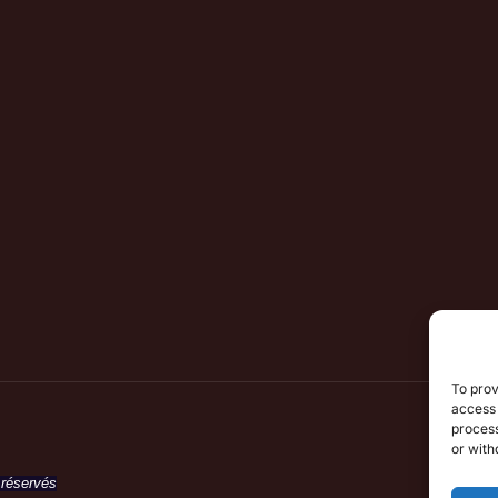
To prov
access 
process
or with
 réservés