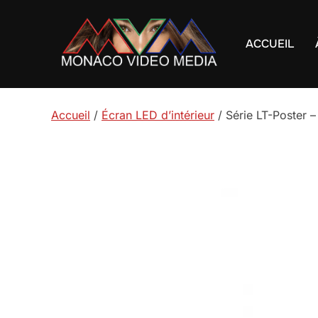
Aller
au
ACCUEIL
contenu
Accueil
/
Écran LED d’intérieur
/ Série LT-Poster 