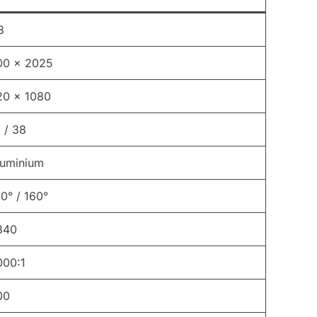
8
00 x 2025
20 x 1080
 / 38
luminium
0° / 160°
840
000:1
00